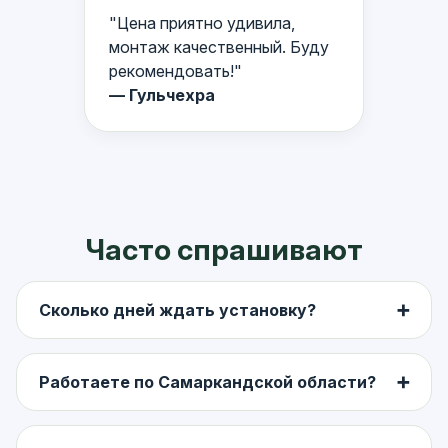
"Цена приятно удивила,
монтаж качественный. Буду
рекомендовать!"
— Гульчехра
Часто спрашивают
Сколько дней ждать установку?
➕
Обычно 1-2 дня после замера. Если материал в
наличии — ставлю за 1 день.
Работаете по Самаркандской области?
➕
Да, по городу и области, стоимость выезда
обсуждаем, но замер часто бесплатный.